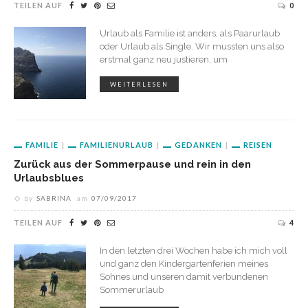
TEILEN AUF
0
Urlaub als Familie ist anders, als Paarurlaub
oder Urlaub als Single. Wir mussten uns also
erstmal ganz neu justieren, um
WEITERLESEN
FAMILIE
FAMILIENURLAUB
GEDANKEN
REISEN
Zurück aus der Sommerpause und rein in den
Urlaubsblues
by
SABRINA
am
07/09/2017
TEILEN AUF
4
In den letzten drei Wochen habe ich mich voll
und ganz den Kindergartenferien meines
Sohnes und unseren damit verbundenen
Sommerurlaub