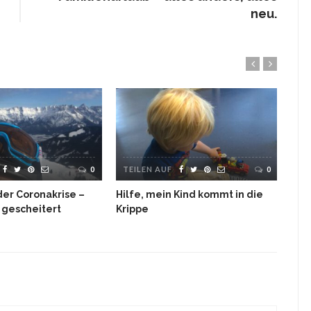
neu.
0
TEILEN AUF
0
TE
der Coronakrise –
Hilfe, mein Kind kommt in die
Hei
 gescheitert
Krippe
Fer