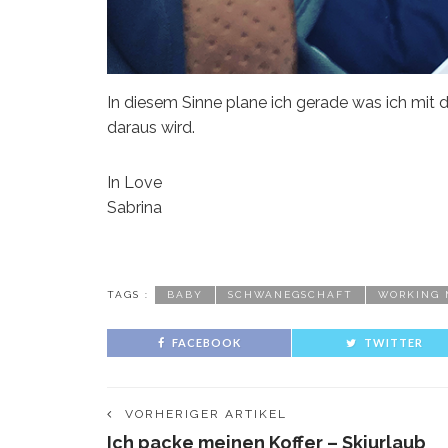
In diesem Sinne plane ich gerade was ich mit
daraus wird.
In Love
Sabrina
TAGS :
BABY
SCHWANEGSCHAFT
WORKING
FACEBOOK
TWITTER
VORHERIGER ARTIKEL
Ich packe meinen Koffer – Skiurlaub