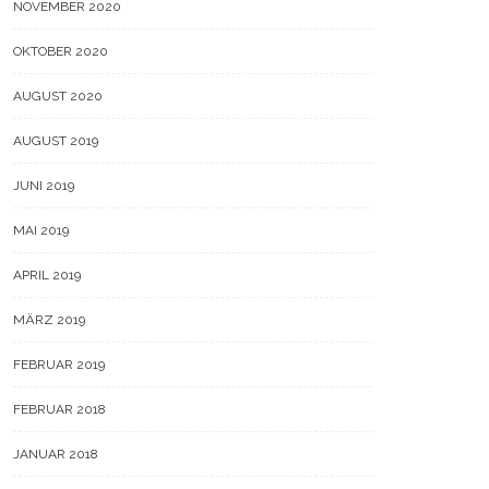
NOVEMBER 2020
OKTOBER 2020
AUGUST 2020
AUGUST 2019
JUNI 2019
MAI 2019
ILEN AUF
0
TEILEN AUF
APRIL 2019
mweh, Fernweh? Ganz klar
Unser Urlaub auf Kos – Kids-
MÄRZ 2019
nweh!
Love-Travel im Neptune Hotel
Resort
FEBRUAR 2019
FEBRUAR 2018
JANUAR 2018