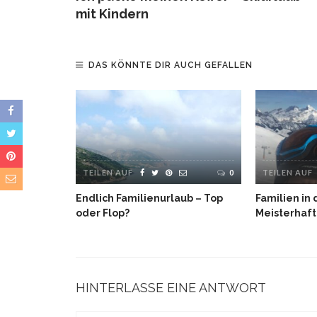
mit Kindern
DAS KÖNNTE DIR AUCH GEFALLEN
2
TEILEN AUF
0
TEILEN AUF
 – Kids-
Endlich Familienurlaub – Top
Familien in 
tune Hotel
oder Flop?
Meisterhaft
HINTERLASSE EINE ANTWORT