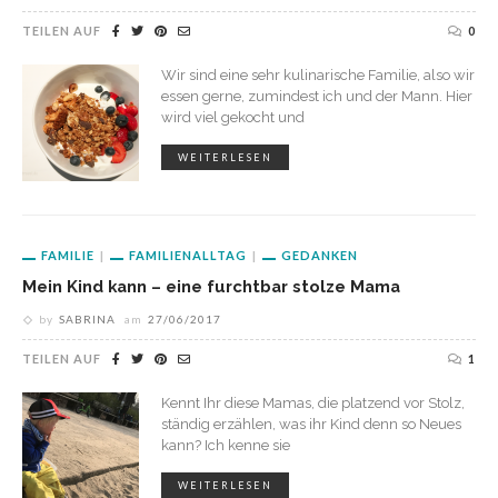
TEILEN AUF
0
Wir sind eine sehr kulinarische Familie, also wir
essen gerne, zumindest ich und der Mann. Hier
wird viel gekocht und
WEITERLESEN
FAMILIE
FAMILIENALLTAG
GEDANKEN
Mein Kind kann – eine furchtbar stolze Mama
by
SABRINA
am
27/06/2017
TEILEN AUF
1
Kennt Ihr diese Mamas, die platzend vor Stolz,
ständig erzählen, was ihr Kind denn so Neues
kann? Ich kenne sie
WEITERLESEN