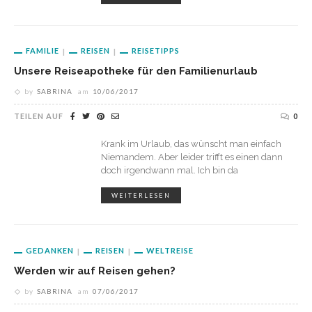
FAMILIE
REISEN
REISETIPPS
Unsere Reiseapotheke für den Familienurlaub
by
SABRINA
am
10/06/2017
TEILEN AUF
0
Krank im Urlaub, das wünscht man einfach
Niemandem. Aber leider trifft es einen dann
doch irgendwann mal. Ich bin da
WEITERLESEN
GEDANKEN
REISEN
WELTREISE
Werden wir auf Reisen gehen?
by
SABRINA
am
07/06/2017