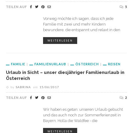
TEILEN AUF
5
Vorweg möchte ich sagen, dass ich jede
Familie mit zwei und mehr Kindern
bewundere, die entspannt und relaxt in den
WEITERLESEN
FAMILIE
FAMILIENURLAUB
ÖSTERREICH
REISEN
Urlaub in Sicht – unser diesjähriger Familienurlaub in
Österreich
by
SABRINA
am
15/06/2017
TEILEN AUF
2
Wir haben es getan: unseren Urlaub gebucht
und das auch noch zur Sommerferienzeit in
Bayern. Holla die Waldfee - die
WEITERLESEN